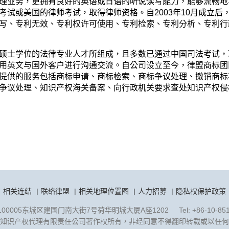
理业务，更拥有良好的英语或日语的听说读写能力，能够流畅地
考试或美国的律师考试，取得律师资格。自2003年10月成立
写、专利无效、专利权许可使用、专利检索、专利分析、专利行
硕士学位的法律专业人才所组成，且多数已通过中国司法考试，
用英文与国外客户进行沟通交流。自公司设立至今，律盟商标团
提供的服务包括商标申请、商标检索、商标争议处理、撤销商标
争议处理、知识产权海关备案、向行政机关要求查处知识产权侵
相关连结
联络律盟
相关地理位置图
人力招募
隐私权保护政策
00005东城区建国门南大街7号荷华明城大厦A座1202 Tel: +86-10-8518
知识产权代理有限责任公司著作权所有，非经同意不得翻印转载或以任何